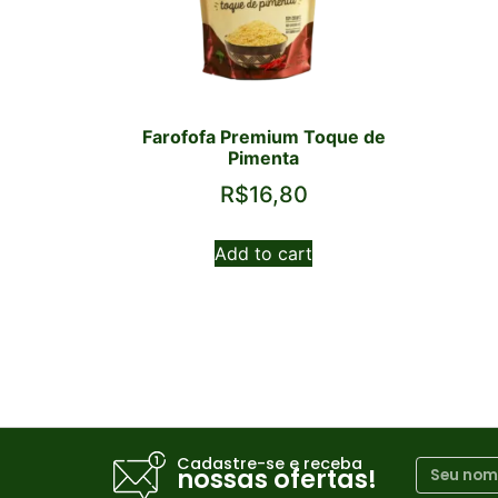
Farofofa Premium Toque de
Pimenta
R$
16,80
Add to cart
Cadastre-se e receba
nossas ofertas!