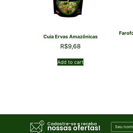
Farof
Cuia Ervas Amazônicas
R$
9,68
Add to cart
Cadastre-se e receba
nossas ofertas!