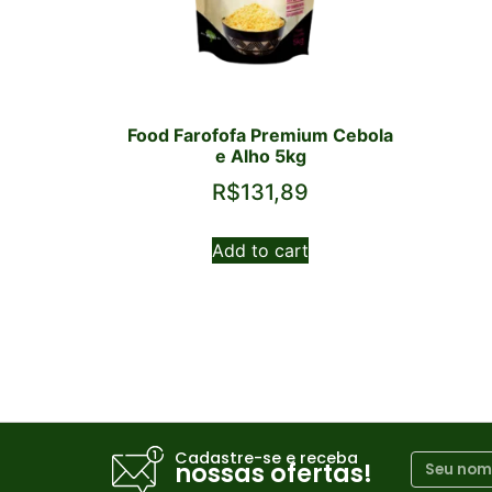
Food Farofofa Premium Cebola
e Alho 5kg
R$
131,89
Add to cart
Cadastre-se e receba
nossas ofertas!